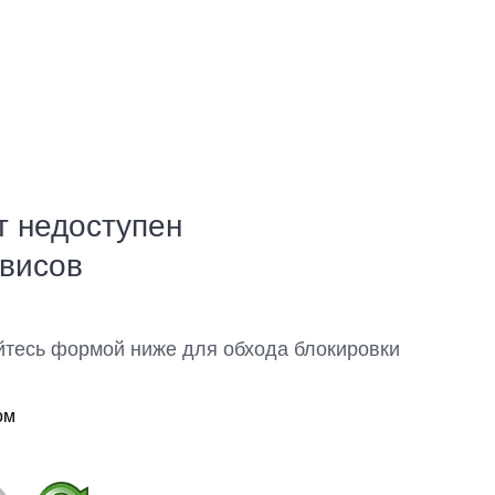
т недоступен
рвисов
йтесь формой ниже для обхода блокировки
ом