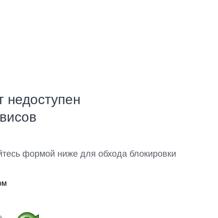
т недоступен
рвисов
йтесь формой ниже для обхода блокировки
ом