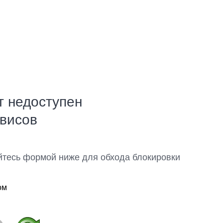
т недоступен
рвисов
йтесь формой ниже для обхода блокировки
ом