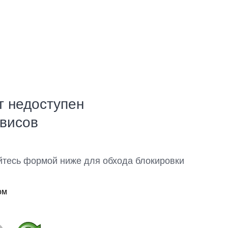
т недоступен
рвисов
йтесь формой ниже для обхода блокировки
ом