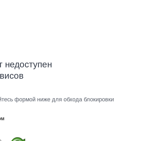
т недоступен
рвисов
йтесь формой ниже для обхода блокировки
ом