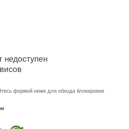
т недоступен
рвисов
йтесь формой ниже для обхода блокировки
ом