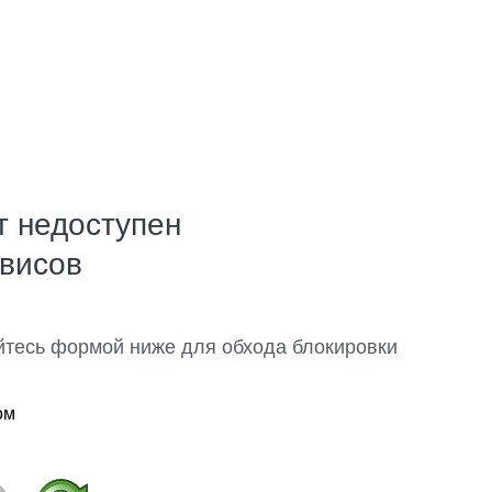
т недоступен
рвисов
йтесь формой ниже для обхода блокировки
ом