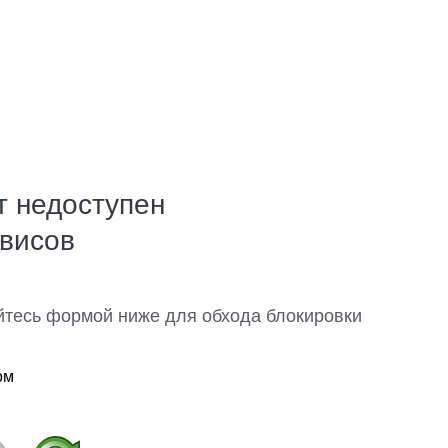
т недоступен
рвисов
йтесь формой ниже для обхода блокировки
ом