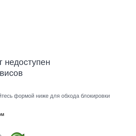
т недоступен
рвисов
йтесь формой ниже для обхода блокировки
ом