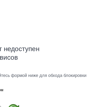
т недоступен
рвисов
йтесь формой ниже для обхода блокировки
ом