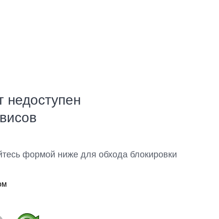
т недоступен
рвисов
йтесь формой ниже для обхода блокировки
ом