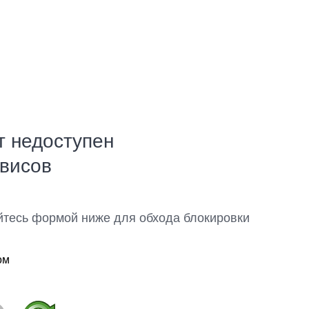
т недоступен
рвисов
йтесь формой ниже для обхода блокировки
ом