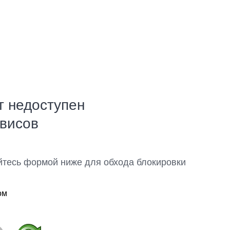
т недоступен
рвисов
йтесь формой ниже для обхода блокировки
ом