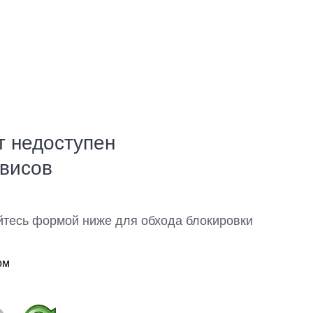
т недоступен
рвисов
йтесь формой ниже для обхода блокировки
ом