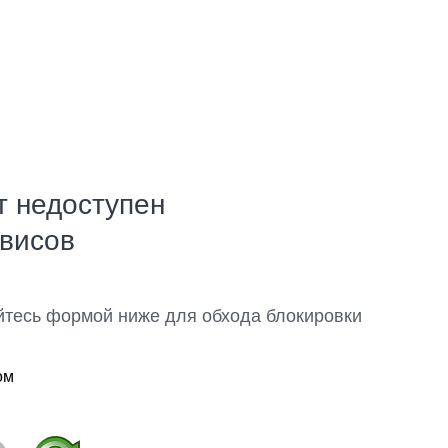
т недоступен
рвисов
йтесь формой ниже для обхода блокировки
ом