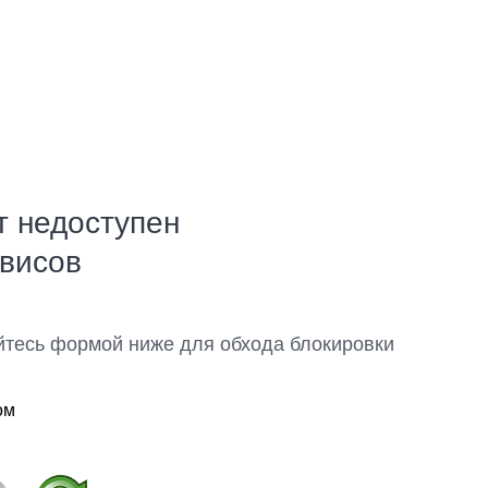
т недоступен
рвисов
йтесь формой ниже для обхода блокировки
ом