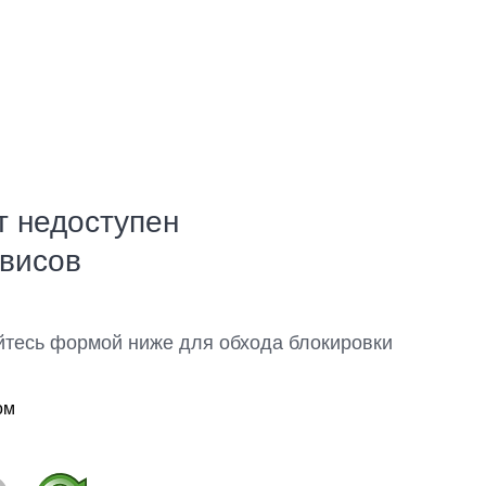
т недоступен
рвисов
йтесь формой ниже для обхода блокировки
ом