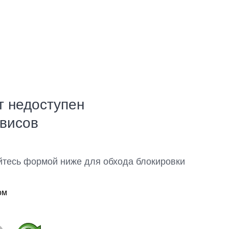
т недоступен
рвисов
йтесь формой ниже для обхода блокировки
ом