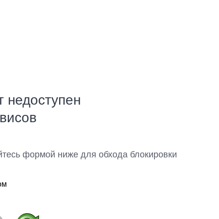
т недоступен
рвисов
йтесь формой ниже для обхода блокировки
ом