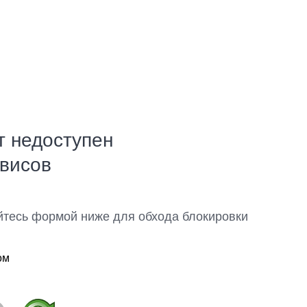
т недоступен
рвисов
йтесь формой ниже для обхода блокировки
ом