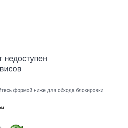
т недоступен
рвисов
йтесь формой ниже для обхода блокировки
ом