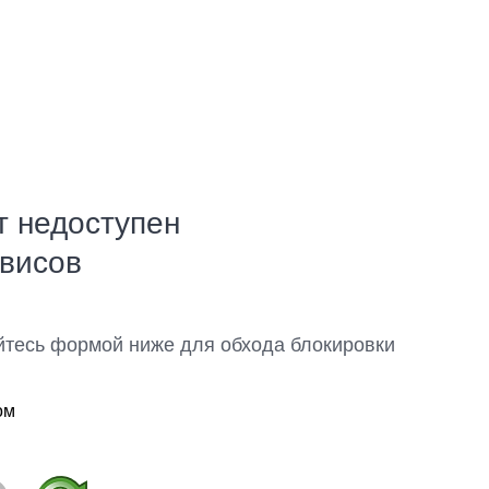
т недоступен
рвисов
йтесь формой ниже для обхода блокировки
ом