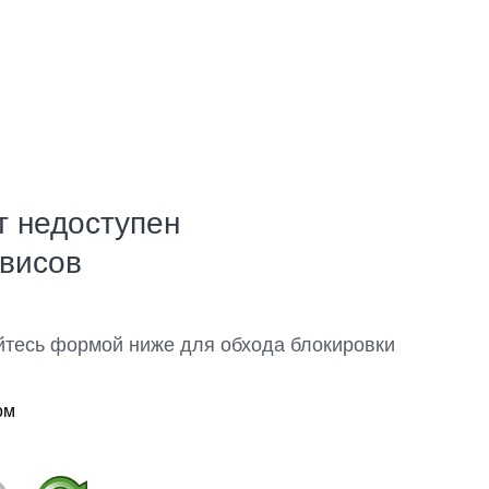
т недоступен
рвисов
йтесь формой ниже для обхода блокировки
ом