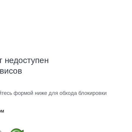
т недоступен
рвисов
йтесь формой ниже для обхода блокировки
ом