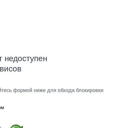
т недоступен
рвисов
йтесь формой ниже для обхода блокировки
ом