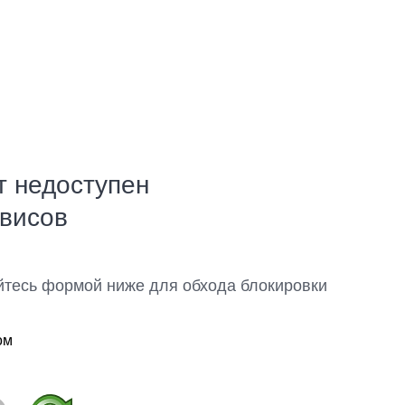
т недоступен
рвисов
йтесь формой ниже для обхода блокировки
ом