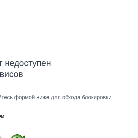
т недоступен
рвисов
йтесь формой ниже для обхода блокировки
ом