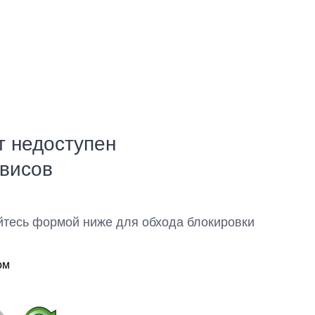
т недоступен
рвисов
йтесь формой ниже для обхода блокировки
ом