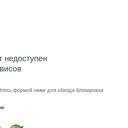
т недоступен
рвисов
йтесь формой ниже для обхода блокировки
ом