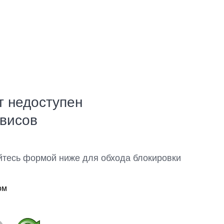
т недоступен
рвисов
йтесь формой ниже для обхода блокировки
ом