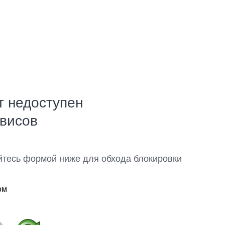
т недоступен
рвисов
йтесь формой ниже для обхода блокировки
ом