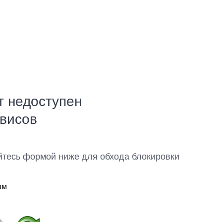
т недоступен
рвисов
йтесь формой ниже для обхода блокировки
ом