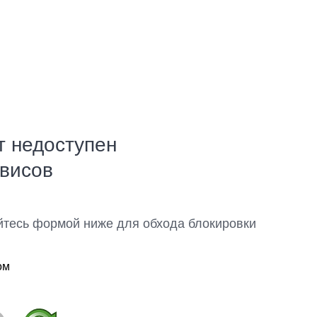
т недоступен
рвисов
йтесь формой ниже для обхода блокировки
ом