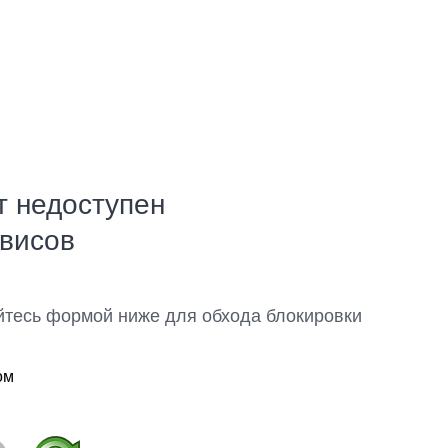
т недоступен
рвисов
йтесь формой ниже для обхода блокировки
ом