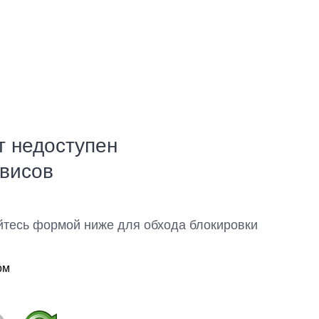
т недоступен
рвисов
йтесь формой ниже для обхода блокировки
ом