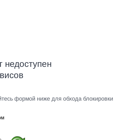
т недоступен
рвисов
йтесь формой ниже для обхода блокировки
ом