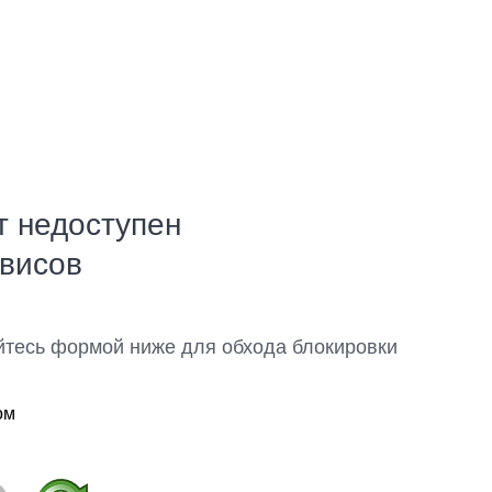
т недоступен
рвисов
йтесь формой ниже для обхода блокировки
ом