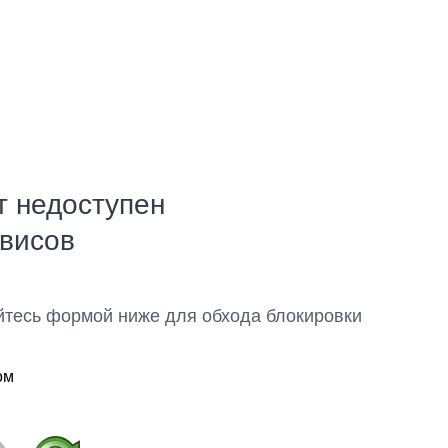
т недоступен
рвисов
йтесь формой ниже для обхода блокировки
ом