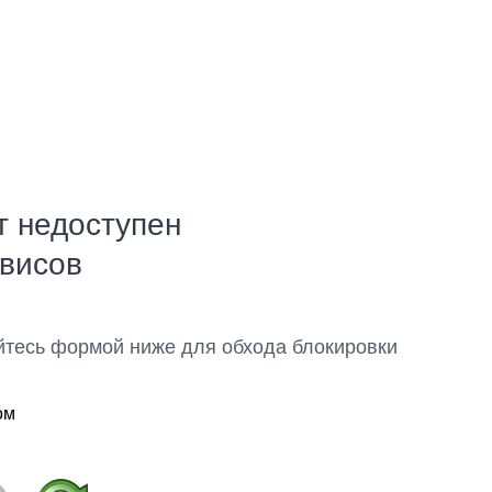
т недоступен
рвисов
йтесь формой ниже для обхода блокировки
ом