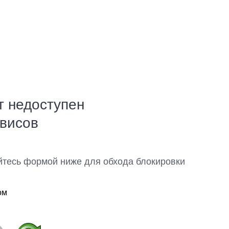
т недоступен
рвисов
йтесь формой ниже для обхода блокировки
ом