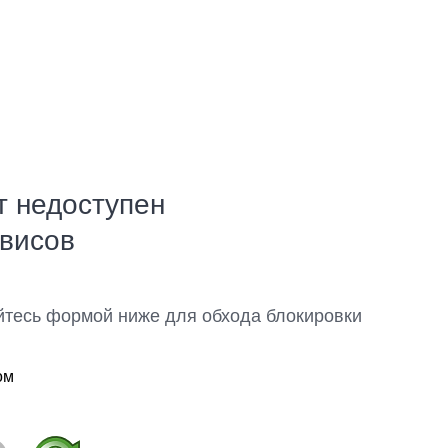
т недоступен
рвисов
йтесь формой ниже для обхода блокировки
ом