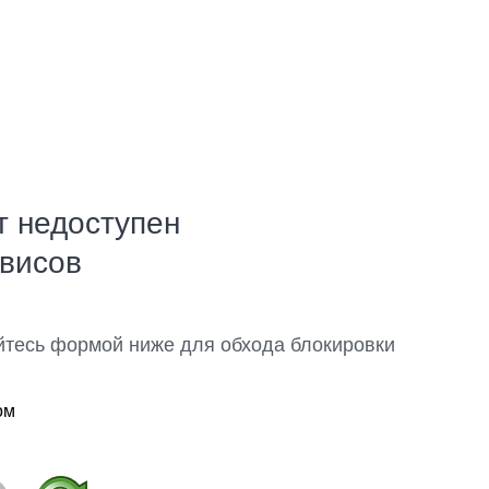
т недоступен
рвисов
йтесь формой ниже для обхода блокировки
ом