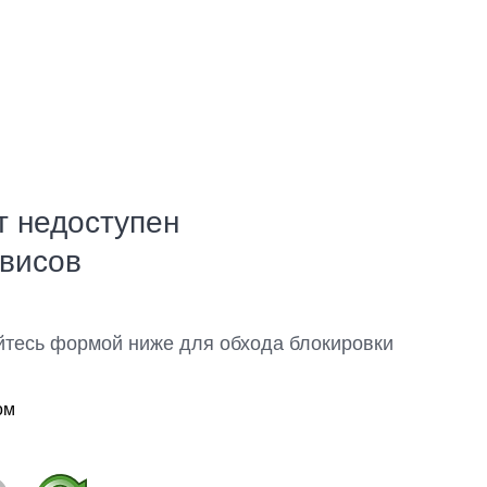
т недоступен
рвисов
йтесь формой ниже для обхода блокировки
ом