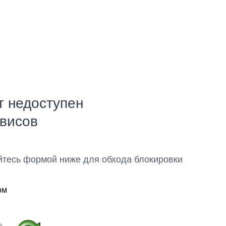
т недоступен
рвисов
йтесь формой ниже для обхода блокировки
ом