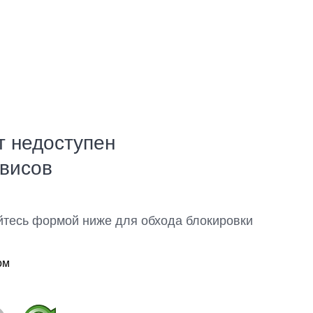
т недоступен
рвисов
йтесь формой ниже для обхода блокировки
ом