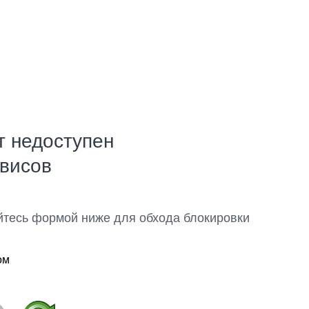
т недоступен
рвисов
йтесь формой ниже для обхода блокировки
ом