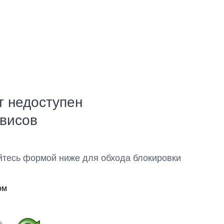
т недоступен
рвисов
йтесь формой ниже для обхода блокировки
ом