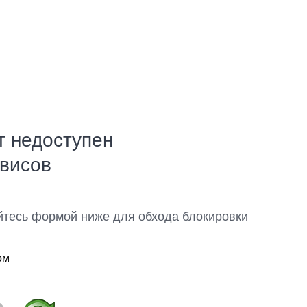
т недоступен
рвисов
йтесь формой ниже для обхода блокировки
ом