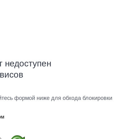
т недоступен
рвисов
йтесь формой ниже для обхода блокировки
ом