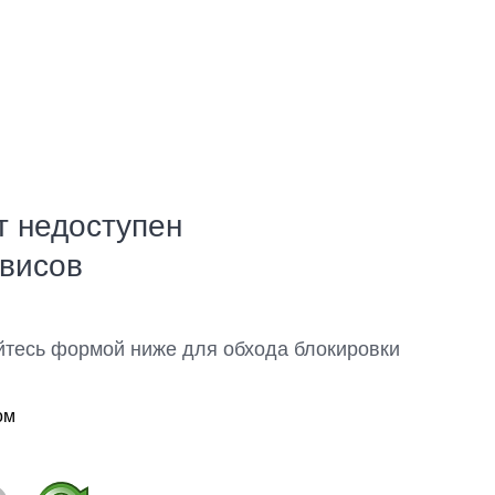
т недоступен
рвисов
йтесь формой ниже для обхода блокировки
ом